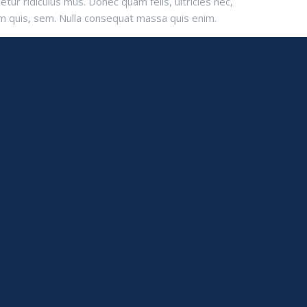
tur ridiculus mus. Donec quam felis, ultricies nec,
m quis, sem. Nulla consequat massa quis enim.