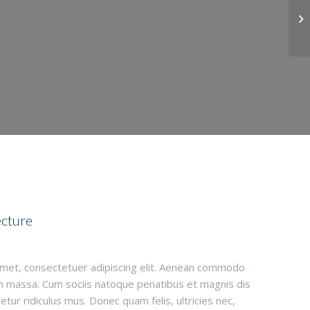
Pr
ecture
amet, consectetuer adipiscing elit. Aenean commodo
an massa. Cum sociis natoque penatibus et magnis dis
tur ridiculus mus. Donec quam felis, ultricies nec,