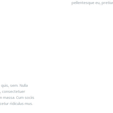
pellentesque eu, pretiu
 quis, sem. Nulla
, consectetuer
an massa. Cum sociis
etur ridiculus mus.